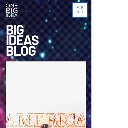
ME
NU
BIG
IDEAS
BLOG